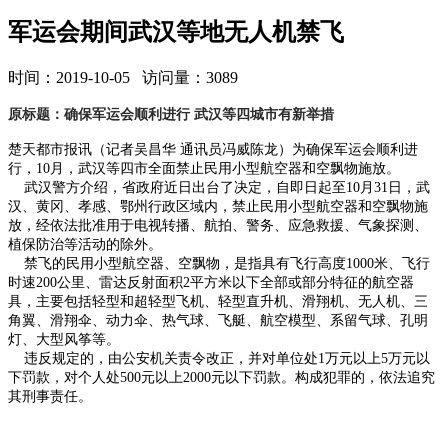
军运会期间武汉等地无人机禁飞
时间：2019-10-05 访问量：3089
原标题：确保军运会顺利进行 武汉等四城市有新举措
楚天都市报讯（记者吴昌华 通讯员冯威陈龙）为确保军运会顺利进
行，10月，武汉等四市全面禁止民用小型航空器和空飘物施放。
武汉警方介绍，省政府近日出台了决定，自即日起至10月31日，武
汉、黄冈、孝感、鄂州行政区域内，禁止民用小型航空器和空飘物施
放，经依法批准用于电视转播、航拍、警务、应急救援、气象探测、
植保防治等活动的除外。
禁飞的民用小型航空器、空飘物，是指具有飞行高度1000米、飞行
时速200公里、雷达反射面积2平方米以下全部或部分特征的航空器
具，主要包括轻型和超轻型飞机、轻型直升机、滑翔机、无人机、三
角翼、滑翔伞、动力伞、热气球、飞艇、航空模型、系留气球、孔明
灯、大型风筝等。
违反规定的，由公安机关责令改正，并对单位处1万元以上5万元以
下罚款，对个人处500元以上2000元以下罚款。构成犯罪的，依法追究
其刑事责任。