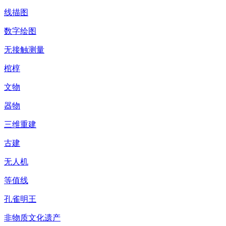
线描图
数字绘图
无接触测量
棺椁
文物
器物
三维重建
古建
无人机
等值线
孔雀明王
非物质文化遗产